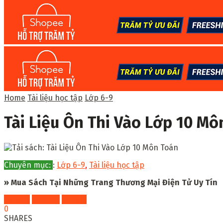
Home
Tài liệu học tập
Lớp 6-9
Tài Liệu Ôn Thi Vào Lớp 10 Mô
Chuyên mục:
:
Lớp 6-9
,
Tài liệu học tập
» Mua Sách Tại Những Trang Thương Mại Điện Tử Uy Tín
Fahasa
Shopee
Tiki
0
SHARES