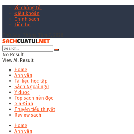
Về chúng tôi
Điều khoản
Chính sách
Liên hệ
Thứ Sáu, Tháng Tám 7, 2026
No Result
View All Result
Home
Anh văn
Tài liệu học tập
Sách Ngoại ngữ
Y dược
Top sách nên đọc
Gia Đình
Truyện tiểu thuyết
Review sách
Home
Anh văn