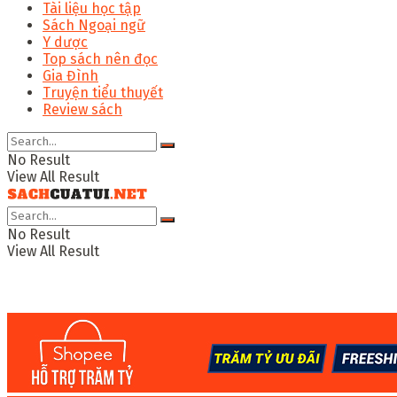
Tài liệu học tập
Sách Ngoại ngữ
Y dược
Top sách nên đọc
Gia Đình
Truyện tiểu thuyết
Review sách
No Result
View All Result
No Result
View All Result