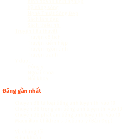
Kinh doanh khởi nghiệp
Kỹ năng sống
Nghệ Thuật Sống Đẹp
Sách làm đẹp
Sách thiếu nhi
Truyện tiểu thuyết
Truyện cổ tích
Truyện kiếm hiệp
Truyện ngôn tình
Truyện tranh
Y dược
Đông y
Ngoại khoa
Nội khoa
Đăng gần nhất
Chuyên đề từ loại tiếng anh luyện thi vào 10
Chuyên đề trọng âm tiếng anh luyện thi vào 10
Chuyên đề phát âm tiếng anh luyện thi vào 10
Macmillan Children’s Dictionary (Bản Đẹp)
Về chúng tôi
Điều khoản