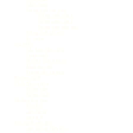
Sách toeic
Tiếng anh các cấp
Tiếng anh cấp 2
Tiếng anh cấp 3
Tiếng anh tiểu học
Tiếng anh trẻ em
Từ vựng
Gia Đình
Cây hoa Cây cảnh
Chăn nuôi
Hướng dẫn nấu ăn
Nuôi dạy trẻ
Trồng cây ăn quả
Review sách
Sách Ngoại ngữ
Tiếng hàn
Tiếng nhật
Tài liệu học tập
Lớp 1-5
Lớp 10-12
Lớp 6-9
Top sách nên đọc
Hạt Giống Tâm Hồn