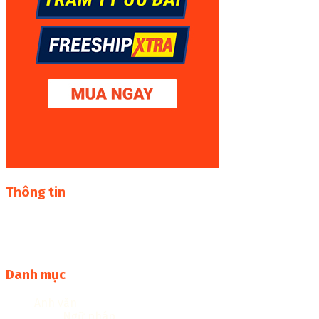
Thông tin
Thư viện sách online miễn phí online cực khủng:
sachcuatui.net được thành lập nhằm mục đích chia sẻ tài
liệu file pdf, word và đọc online miễn phí vì cộng đồng
Danh mục
Anh văn
Ngữ pháp