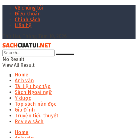
Về chúng tôi
Điều khoản
Chính sách
Liên hệ
Thứ Hai, Tháng Tám 10, 2026
No Result
View All Result
Home
Anh văn
Tài liệu học tập
Sách Ngoại ngữ
Y dược
Top sách nên đọc
Gia Đình
Truyện tiểu thuyết
Review sách
Home