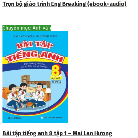
Trọn bộ giáo trình Eng Breaking (ebook+audio)
Chuyên mục: Anh văn
Bài tập tiếng anh 8 tập 1 – Mai Lan Hương