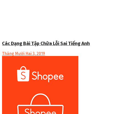
Các Dạng Bài Tập Chữa Lỗi Sai Tiếng Anh
Tháng Mười Hai 3, 2019