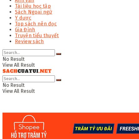
Anh văn
Tài liệu học tập
Sách Ngoại ngữ
Y dược
Top sách nên đọc
Gia Đình
Truyện tiểu thuyết
Review sách
No Result
View All Result
No Result
View All Result