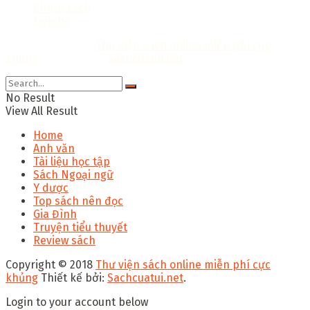
Chính sách
Liên hệ
Copyright © 2018
Thư viện sách online miễn phí cực
khủng
Thiết kế bởi:
Sachcuatui.net
.
No Result
View All Result
Home
Anh văn
Tài liệu học tập
Sách Ngoại ngữ
Y dược
Top sách nên đọc
Gia Đình
Truyện tiểu thuyết
Review sách
Copyright © 2018
Thư viện sách online miễn phí cực
khủng
Thiết kế bởi:
Sachcuatui.net
.
Login to your account below