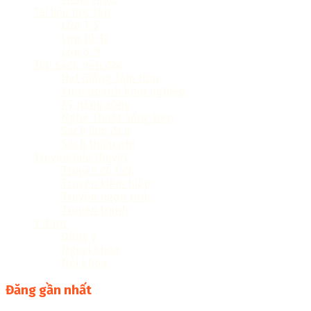
Tài liệu học tập
Lớp 1-5
Lớp 10-12
Lớp 6-9
Top sách nên đọc
Hạt Giống Tâm Hồn
Kinh doanh khởi nghiệp
Kỹ năng sống
Nghệ Thuật Sống Đẹp
Sách làm đẹp
Sách thiếu nhi
Truyện tiểu thuyết
Truyện cổ tích
Truyện kiếm hiệp
Truyện ngôn tình
Truyện tranh
Y dược
Đông y
Ngoại khoa
Nội khoa
Đăng gần nhất