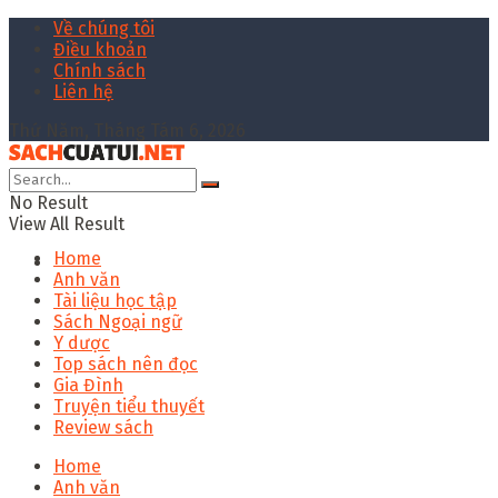
Về chúng tôi
Điều khoản
Chính sách
Liên hệ
Thứ Năm, Tháng Tám 6, 2026
No Result
View All Result
Home
Anh văn
Tài liệu học tập
Sách Ngoại ngữ
Y dược
Top sách nên đọc
Gia Đình
Truyện tiểu thuyết
Review sách
Home
Anh văn