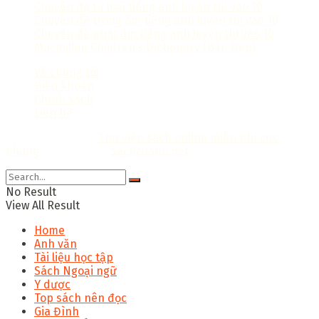
Chuyên đề từ loại tiếng anh luyện thi vào 10
Chuyên đề trọng âm tiếng anh luyện thi vào 10
Chuyên đề phát âm tiếng anh luyện thi vào 10
Macmillan Children’s Dictionary (Bản Đẹp)
Về chúng tôi
Điều khoản
Chính sách
Liên hệ
Copyright © 2018
Thư viện sách online miễn phí cực
khủng
Thiết kế bởi:
Sachcuatui.net
.
No Result
View All Result
Home
Anh văn
Tài liệu học tập
Sách Ngoại ngữ
Y dược
Top sách nên đọc
Gia Đình