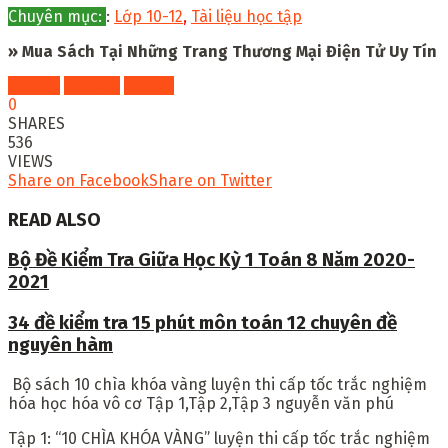
Chuyên mục:
:
Lớp 10-12
,
Tài liệu học tập
» Mua Sách Tại Những Trang Thương Mại Điện Tử Uy Tín
Fahasa
Shopee
Tiki
0
SHARES
536
VIEWS
Share on Facebook
Share on Twitter
READ ALSO
Bộ Đề Kiểm Tra Giữa Học Kỳ 1 Toán 8 Năm 2020-
2021
34 đề kiểm tra 15 phút môn toán 12 chuyên đề
nguyên hàm
Bộ sách
10 chìa khóa vàng luyện thi cấp tốc trắc nghiệm
hóa học hóa vô cơ Tập 1,Tập 2,Tập 3 nguyễn văn phú
Tập 1: “10 CHÌA KHÓA VÀNG” luyện thi cấp tốc trắc nghiệm