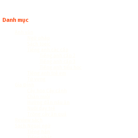
sachcuatui.net được thành lập nhằm mục đích chia sẻ tài
liệu file pdf, word và đọc online miễn phí vì cộng đồng
Danh mục
Anh văn
Ngữ pháp
Sách toeic
Tiếng anh các cấp
Tiếng anh cấp 2
Tiếng anh cấp 3
Tiếng anh tiểu học
Tiếng anh trẻ em
Từ vựng
Gia Đình
Cây hoa Cây cảnh
Chăn nuôi
Hướng dẫn nấu ăn
Nuôi dạy trẻ
Trồng cây ăn quả
Review sách
Sách Ngoại ngữ
Tiếng hàn
Tiếng nhật