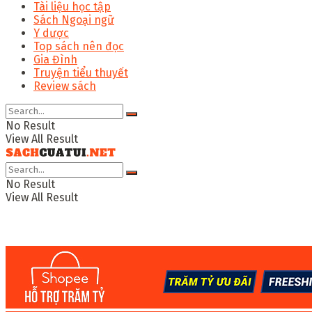
Tài liệu học tập
Sách Ngoại ngữ
Y dược
Top sách nên đọc
Gia Đình
Truyện tiểu thuyết
Review sách
No Result
View All Result
No Result
View All Result