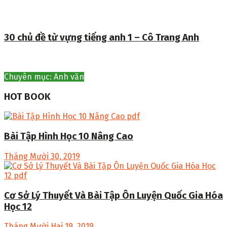
30 chủ đề từ vựng tiếng anh 1 – Cô Trang Anh
Chuyên mục: Anh văn
HOT BOOK
Bài Tập Hình Học 10 Nâng Cao
Tháng Mười 30, 2019
Cơ Sở Lý Thuyết Và Bài Tập Ôn Luyện Quốc Gia Hóa
Học 12
Tháng Mười Hai 19, 2019