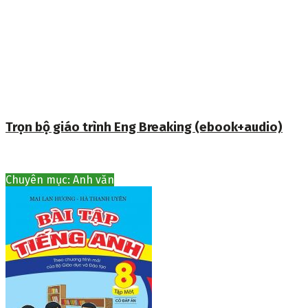
Trọn bộ giáo trình Eng Breaking (ebook+audio)
Chuyên mục: Anh văn