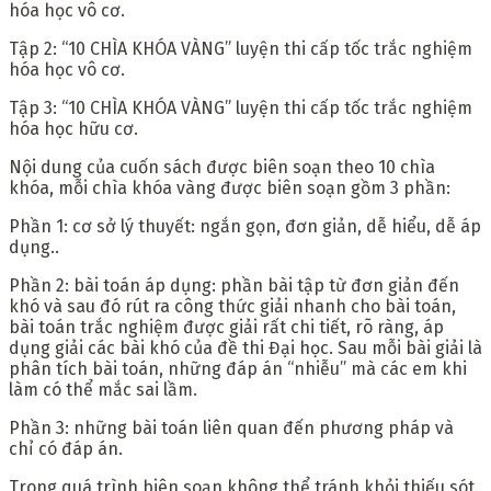
hóa học vô cơ.
Tập 2: “10 CHÌA KHÓA VÀNG” luyện thi cấp tốc trắc nghiệm
hóa học vô cơ.
Tập 3: “10 CHÌA KHÓA VÀNG” luyện thi cấp tốc trắc nghiệm
hóa học hữu cơ.
Nội dung của cuốn sách được biên soạn theo 10 chìa
khóa, mỗi chìa khóa vàng được biên soạn gồm 3 phần:
Phần 1: cơ sở lý thuyết: ngắn gọn, đơn giản, dễ hiểu, dễ áp
dụng..
Phần 2: bài toán áp dụng: phần bài tập từ đơn giản đến
khó và sau đó rút ra công thức giải nhanh cho bài toán,
bài toán trắc nghiệm được giải rất chi tiết, rõ ràng, áp
dụng giải các bài khó của đề thi Đại học. Sau mỗi bài giải là
phân tích bài toán, những đáp án “nhiễu” mà các em khi
làm có thể mắc sai lầm.
Phần 3: những bài toán liên quan đến phương pháp và
chỉ có đáp án.
Trong quá trình biên soạn không thể tránh khỏi thiếu sót.